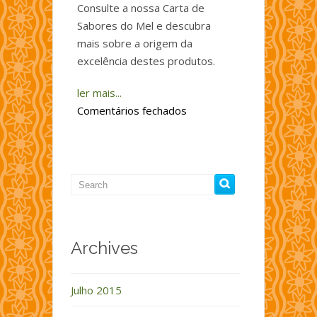
Consulte a nossa Carta de
Sabores do Mel e descubra
mais sobre a origem da
excelência destes produtos.
ler mais...
em
Comentários fechados
Carta
de
Sabores
do
Mel
Archives
Julho 2015