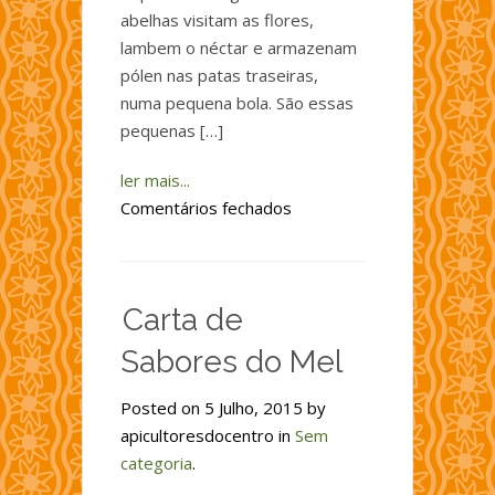
abelhas visitam as flores,
lambem o néctar e armazenam
pólen nas patas traseiras,
numa pequena bola. São essas
pequenas […]
ler mais...
em
Comentários fechados
Pólen
de
flores
Carta de
Sabores do Mel
Posted on 5 Julho, 2015 by
apicultoresdocentro in
Sem
categoria
.